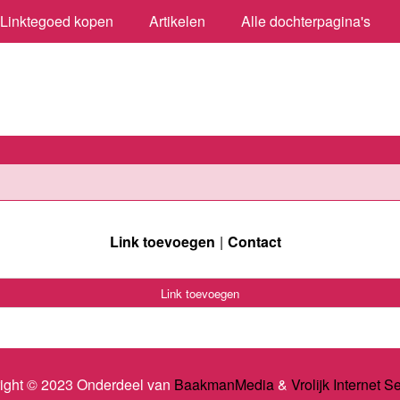
Linktegoed kopen
Artikelen
Alle dochterpagina's
Link toevoegen
Contact
Link toevoegen
ight © 2023 Onderdeel van
BaakmanMedia
&
Vrolijk Internet S